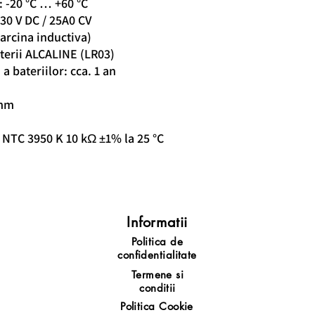
 -20 °C … +60 °C
30 V DC / 25A0 CV
sarcina inductiva)
aterii ALCALINE (LR03)
a bateriilor: cca. 1 an
 mm
 NTC 3950 K 10 kΩ ±1% la 25 °C
Informatii
Politica de
confidentialitate
Termene si
conditii
Politica Cookie