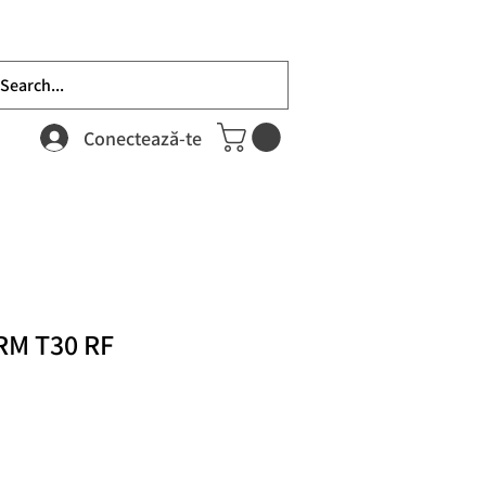
Conectează-te
M T30 RF