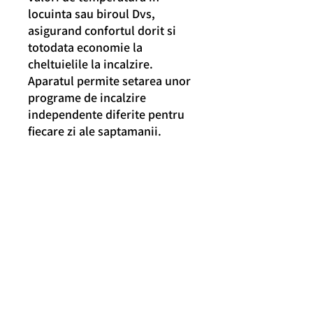
locuinta sau biroul Dvs,
asigurand confortul dorit si
totodata economie la
cheltuielile la incalzire.
Aparatul permite setarea unor
programe de incalzire
independente diferite pentru
fiecare zi ale saptamanii.
Manual de utilizare
Descarca
Contact
SC POLI TOP SRL
RO6859840
J24/2692/1994