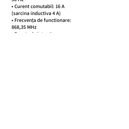
• Curent comutabil: 16 A
(sarcina inductiva 4 A)
• Frecvența de functionare:
868,35 MHz
• Durata de intarziere a
activarii iesirii: pornire 4
minute, oprire 6 minute
• Protectie: IP 30
• Masa: 108 g
• Dimensiuni: 53 x 53 x 90 mm
(lung. x lat. x inalt.)
• Temperatura de depozitare:
-10 °C ÷ +40 °C
Contact
SC POLI TOP SRL
RO6859840